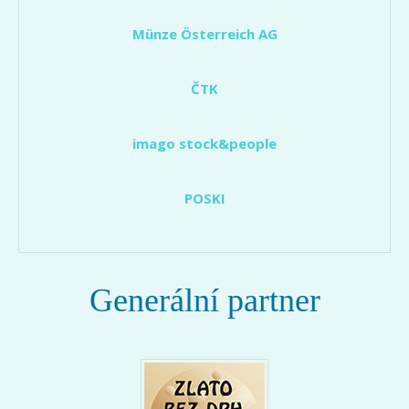
Münze Österreich AG
ČTK
imago stock&people
POSKI
Generální partner