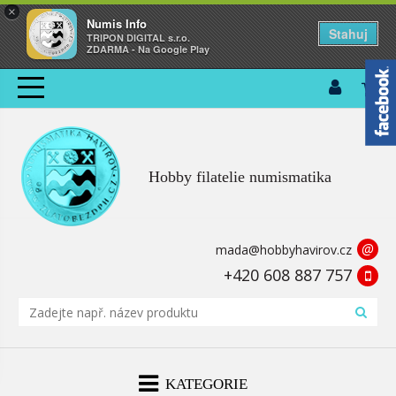
×
Numis Info
Stahuj
TRIPON DIGITAL s.r.o.
ZDARMA - Na Google Play
Hobby filatelie numismatika
@
mada@hobbyhavirov.cz
+420 608 887 757
KATEGORIE