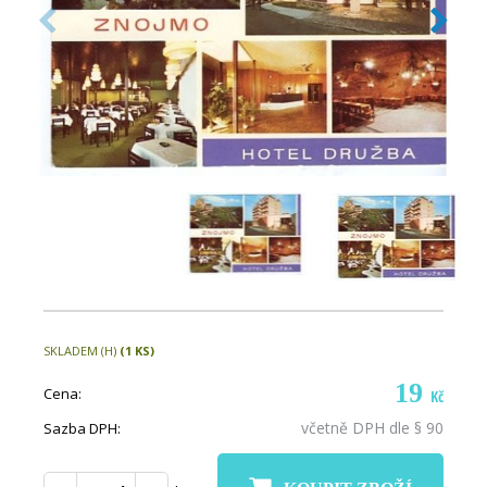
SKLADEM (H)
(1 KS)
19
Cena:
Kč
včetně DPH dle § 90
Sazba DPH: