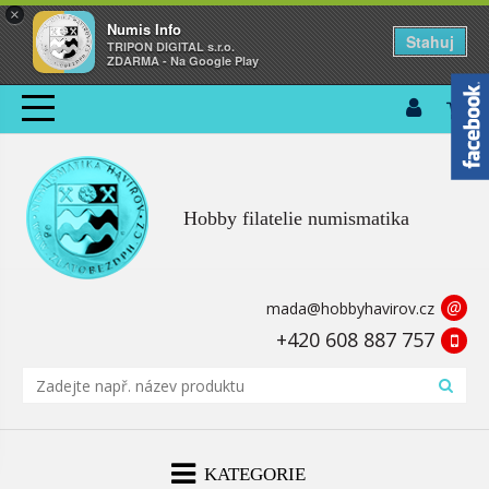
×
Numis Info
Stahuj
TRIPON DIGITAL s.r.o.
ZDARMA - Na Google Play
Hobby filatelie numismatika
@
mada@hobbyhavirov.cz
+420 608 887 757
KATEGORIE