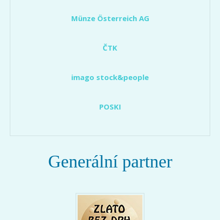
Münze Österreich AG
ČTK
imago stock&people
POSKI
Generální partner