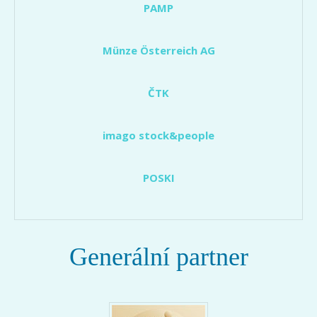
PAMP
Münze Österreich AG
ČTK
imago stock&people
POSKI
Generální partner