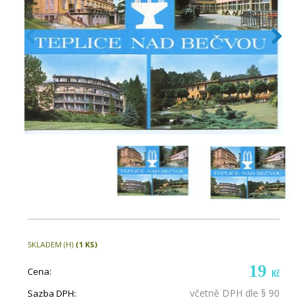
SKLADEM (H)
(1 KS)
19
Cena:
Kč
včetně DPH dle § 90
Sazba DPH: