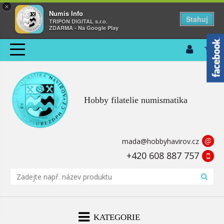
×
Numis Info
Stahuj
TRIPON DIGITAL s.r.o.
ZDARMA - Na Google Play
Hobby filatelie numismatika
@
mada@hobbyhavirov.cz
+420 608 887 757
KATEGORIE