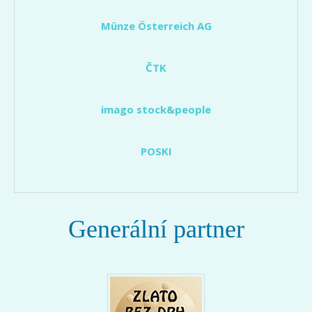
Münze Österreich AG
ČTK
imago stock&people
POSKI
Generální partner