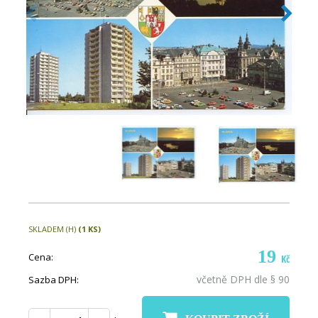
SKLADEM (H)
(1 KS)
19
Cena:
Kč
včetně DPH dle § 90
Sazba DPH: