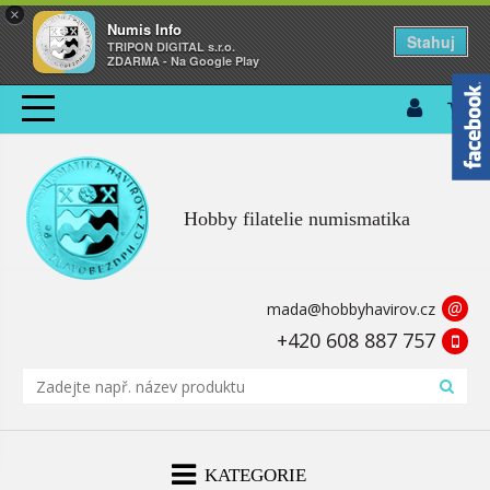
×
Numis Info
Stahuj
TRIPON DIGITAL s.r.o.
ZDARMA - Na Google Play
Hobby filatelie numismatika
@
mada@hobbyhavirov.cz
+420 608 887 757
KATEGORIE