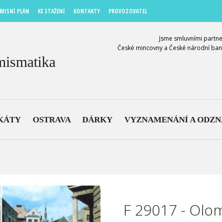
MISNÍ PLÁN
KE STAŽENÍ
KONTAKTY
PROVOZOVATEL
Jsme smluvními partne
České mincovny a České národní ban
mismatika
KÁTY
OSTRAVA
DÁRKY
VYZNAMENÁNÍ A ODZ
F 29017 - Olo