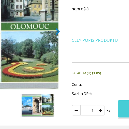
neprošlá
CELÝ POPIS PRODUKTU
SKLADEM (H)
(1 KS)
Cena:
Sazba DPH:
ks