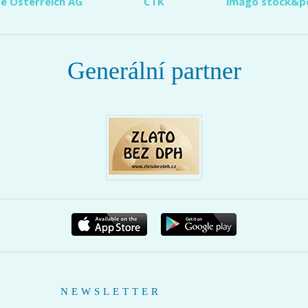
e Österreich AG
ČTK
imago stock&p
Generální partner
NEWSLETTER