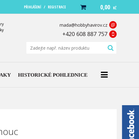
0,00
/
PŘIHLÁŠENÍ
REGISTRACE
KČ
ry
@
mada@hobbyhavirov.cz
ky
+420 608 887 757
NAKY
HISTORICKÉ POHLEDNICE
mouc