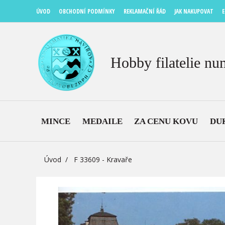
ÚVOD
OBCHODNÍ PODMÍNKY
REKLAMAČNÍ ŘÁD
JAK NAKUPOVAT
E
Hobby filatelie nu
MINCE
MEDAILE
ZA CENU KOVU
DU
Úvod
F 33609 - Kravaře