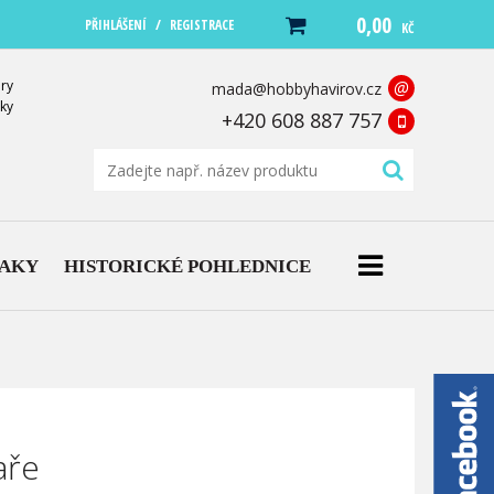
0,00
/
PŘIHLÁŠENÍ
REGISTRACE
KČ
ry
@
mada@hobbyhavirov.cz
ky
+420 608 887 757
NAKY
HISTORICKÉ POHLEDNICE
aře