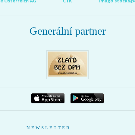
e Österreich AG
ČTK
imago stock&p
Generální partner
NEWSLETTER