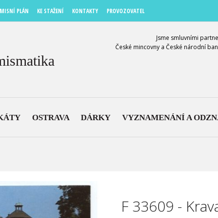
MISNÍ PLÁN
KE STAŽENÍ
KONTAKTY
PROVOZOVATEL
Jsme smluvními partne
České mincovny a České národní ban
mismatika
KÁTY
OSTRAVA
DÁRKY
VYZNAMENÁNÍ A ODZ
F 33609 - Krav