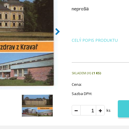
neprošlá
CELÝ POPIS PRODUKTU
SKLADEM (H)
(1 KS)
Cena:
Sazba DPH:
ks