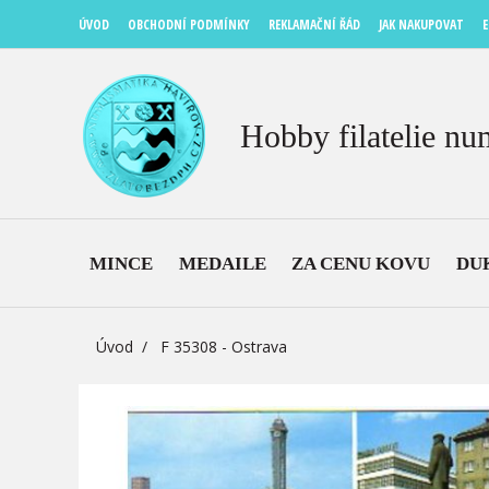
ÚVOD
OBCHODNÍ PODMÍNKY
REKLAMAČNÍ ŘÁD
JAK NAKUPOVAT
E
Hobby filatelie nu
MINCE
MEDAILE
ZA CENU KOVU
DU
Úvod
F 35308 - Ostrava