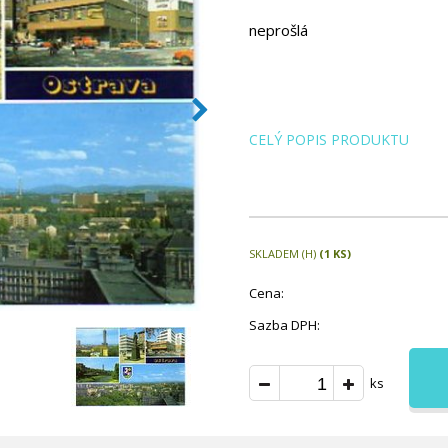
neprošlá
CELÝ POPIS PRODUKTU
SKLADEM (H)
(1 KS)
Cena:
Sazba DPH:
ks