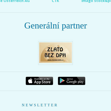
e Österreich AG
ČTK
imago stock&p
Generální partner
NEWSLETTER