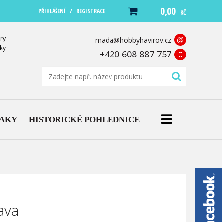
0,00
/
PŘIHLÁŠENÍ
REGISTRACE
KČ
ry
@
mada@hobbyhavirov.cz
ky
+420 608 887 757
NAKY
HISTORICKÉ POHLEDNICE
ava