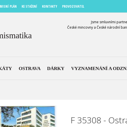
MISNÍ PLÁN
KE STAŽENÍ
KONTAKTY
PROVOZOVATEL
Jsme smluvními partne
České mincovny a České národní ban
mismatika
KÁTY
OSTRAVA
DÁRKY
VYZNAMENÁNÍ A ODZ
F 35308 - Ostr