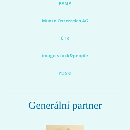
PAMP
Münze Österreich AG
ČTK
imago stock&people
POSKI
Generální partner