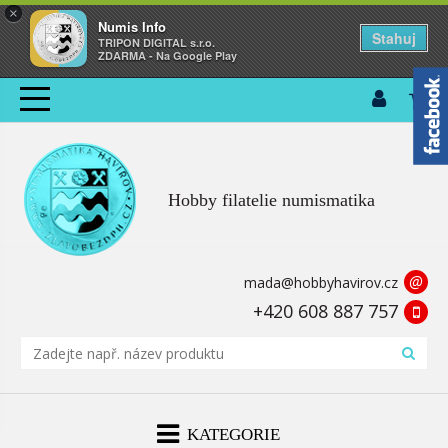
×
Numis Info
Stahuj
TRIPON DIGITAL s.r.o.
ZDARMA - Na Google Play
Hobby filatelie numismatika
@
mada@hobbyhavirov.cz
+420 608 887 757
KATEGORIE