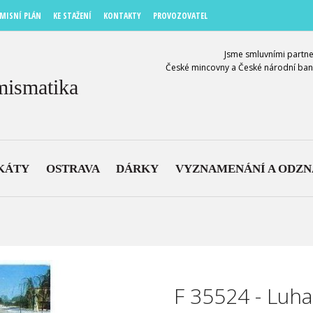
MISNÍ PLÁN
KE STAŽENÍ
KONTAKTY
PROVOZOVATEL
Jsme smluvními partne
České mincovny a České národní ban
mismatika
KÁTY
OSTRAVA
DÁRKY
VYZNAMENÁNÍ A ODZ
F 35524 - Luh