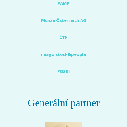
PAMP
Münze Österreich AG
ČTK
imago stock&people
POSKI
Generální partner