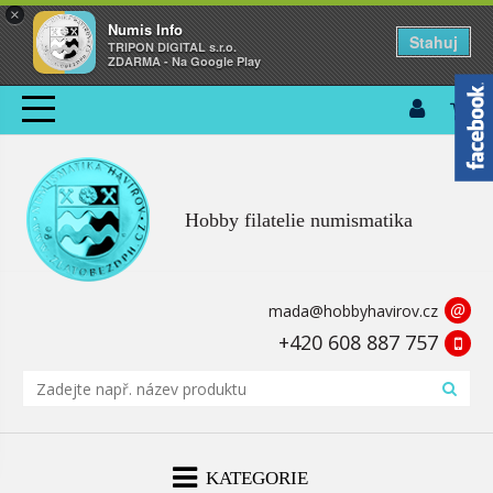
×
Numis Info
Stahuj
TRIPON DIGITAL s.r.o.
ZDARMA - Na Google Play
Hobby filatelie numismatika
@
mada@hobbyhavirov.cz
+420 608 887 757
KATEGORIE