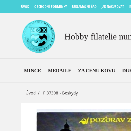
ÚVOD
OBCHODNÍ PODMÍNKY
REKLAMAČNÍ ŘÁD
JAK NAKUPOVAT
E
Hobby filatelie nu
MINCE
MEDAILE
ZA CENU KOVU
DU
Úvod
F 37308 - Beskydy