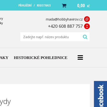
0,00
/
PŘIHLÁŠENÍ
REGISTRACE
KČ
ry
@
mada@hobbyhavirov.cz
ky
+420 608 887 757
NAKY
HISTORICKÉ POHLEDNICE
kydy