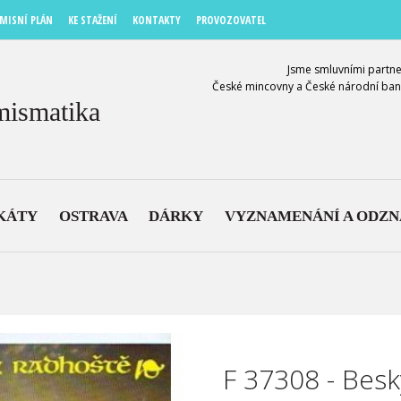
MISNÍ PLÁN
KE STAŽENÍ
KONTAKTY
PROVOZOVATEL
Jsme smluvními partne
České mincovny a České národní ban
mismatika
KÁTY
OSTRAVA
DÁRKY
VYZNAMENÁNÍ A ODZ
F 37308 - Bes