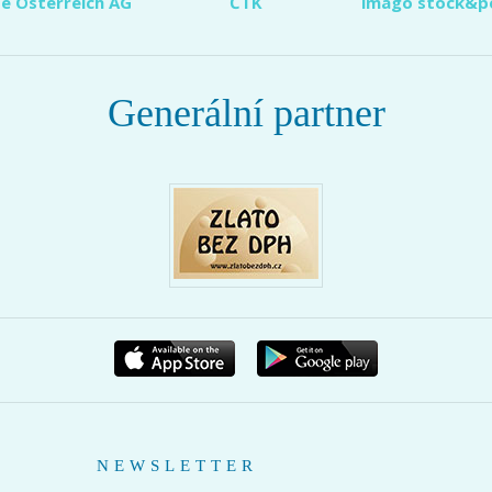
e Österreich AG
ČTK
imago stock&p
Generální partner
NEWSLETTER