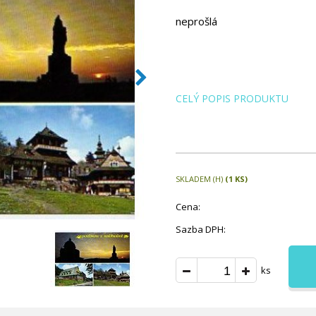
neprošlá
CELÝ POPIS PRODUKTU
SKLADEM (H)
(1 KS)
Cena:
Sazba DPH:
ks