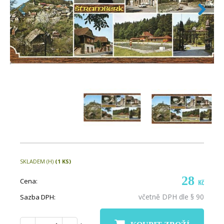
SKLADEM (H)
(1 KS)
28
Cena:
Kč
včetně DPH dle § 90
Sazba DPH: