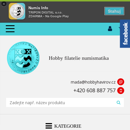
×
Numis Info
Stahuj
TRIPON DIGITAL s.r.o.
ZDARMA - Na Google Play
Hobby filatelie numismatika
@
mada@hobbyhavirov.cz
+420 608 887 757
KATEGORIE