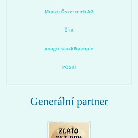
Münze Österreich AG
ČTK
imago stock&people
POSKI
Generální partner