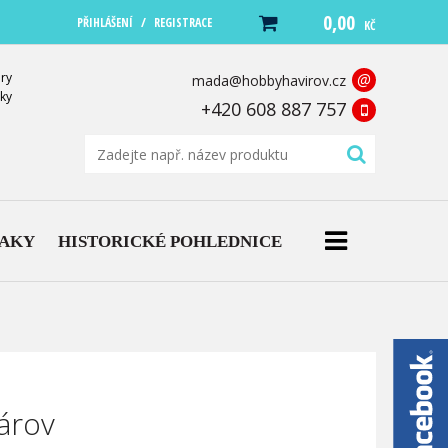
0,00
/
PŘIHLÁŠENÍ
REGISTRACE
KČ
ry
@
mada@hobbyhavirov.cz
ky
+420 608 887 757
NAKY
HISTORICKÉ POHLEDNICE
árov