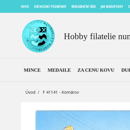
ÚVOD
OBCHODNÍ PODMÍNKY
REKLAMAČNÍ ŘÁD
JAK NAKUPOVAT
E
Hobby filatelie nu
MINCE
MEDAILE
ZA CENU KOVU
DU
Úvod
F 41141 - Komárov