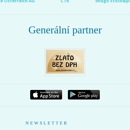
e Österreich AG
ČTK
imago stock&p
Generální partner
NEWSLETTER