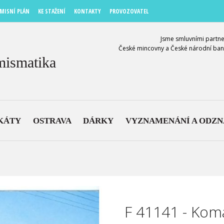
MISNÍ PLÁN
KE STAŽENÍ
KONTAKTY
PROVOZOVATEL
Jsme smluvními partne
České mincovny a České národní ban
mismatika
KÁTY
OSTRAVA
DÁRKY
VYZNAMENÁNÍ A ODZ
F 41141 - Kom