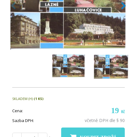
SKLADEM (H)
(1 KS)
19
Cena:
Kč
včetně DPH dle § 90
Sazba DPH: