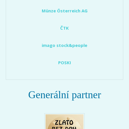
Münze Österreich AG
ČTK
imago stock&people
POSKI
Generální partner