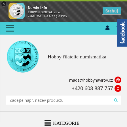
×
Numis Info
Stahuj
TRIPON DIGITAL s.r.o.
ZDARMA - Na Google Play
Hobby filatelie numismatika
@
mada@hobbyhavirov.cz
+420 608 887 757
KATEGORIE