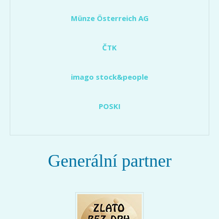
Münze Österreich AG
ČTK
imago stock&people
POSKI
Generální partner