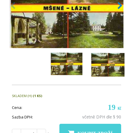
SKLADEM (H)
(1 KS)
19
Cena:
Kč
včetně DPH dle § 90
Sazba DPH: