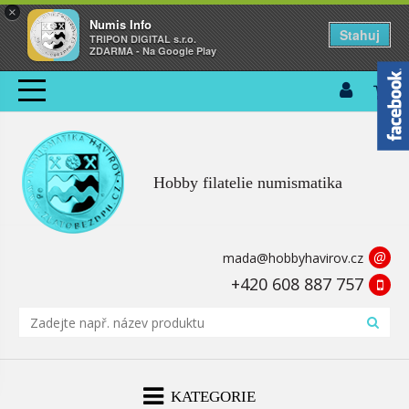
×
Numis Info
Stahuj
TRIPON DIGITAL s.r.o.
ZDARMA - Na Google Play
Hobby filatelie numismatika
@
mada@hobbyhavirov.cz
+420 608 887 757
KATEGORIE