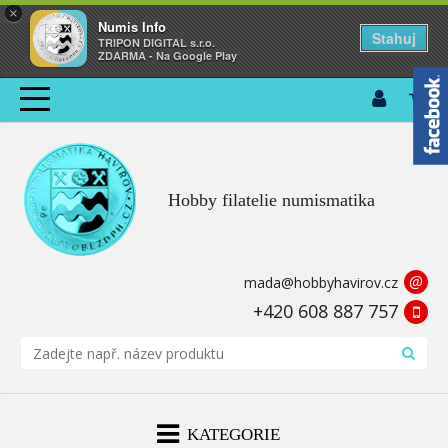
×
Numis Info
Stahuj
TRIPON DIGITAL s.r.o.
ZDARMA - Na Google Play
Hobby filatelie numismatika
@
mada@hobbyhavirov.cz
+420 608 887 757
KATEGORIE