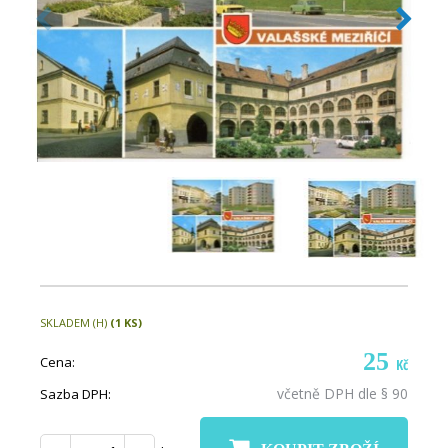
SKLADEM (H)
(1 KS)
25
Cena:
Kč
včetně DPH dle § 90
Sazba DPH: