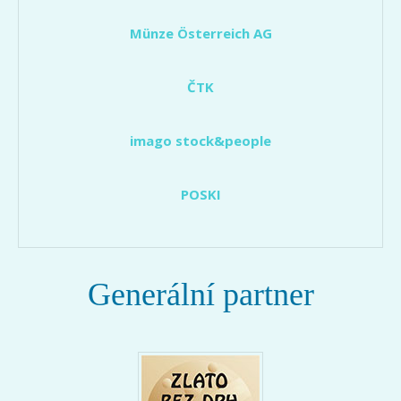
Münze Österreich AG
ČTK
imago stock&people
POSKI
Generální partner