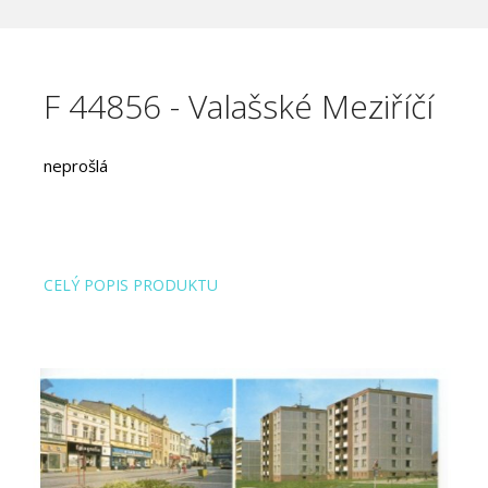
F 44856 - Valašské Meziříčí
neprošlá
CELÝ POPIS PRODUKTU