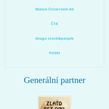
Münze Österreich AG
ČTK
imago stock&people
POSKI
Generální partner