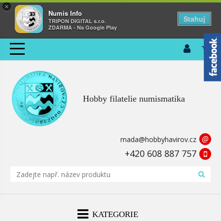
×
Numis Info
Stahuj
TRIPON DIGITAL s.r.o.
ZDARMA - Na Google Play
Hobby filatelie numismatika
@
mada@hobbyhavirov.cz
+420 608 887 757
KATEGORIE