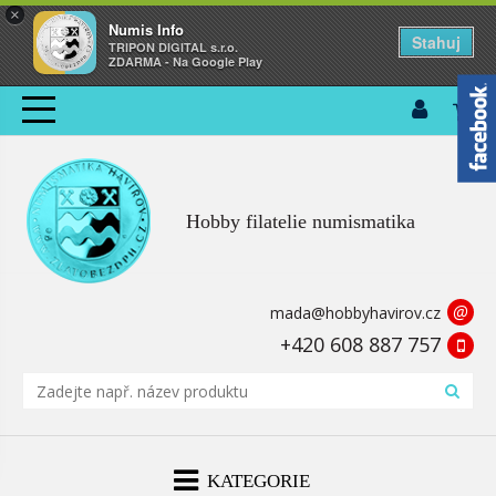
×
Numis Info
Stahuj
TRIPON DIGITAL s.r.o.
ZDARMA - Na Google Play
Hobby filatelie numismatika
@
mada@hobbyhavirov.cz
+420 608 887 757
KATEGORIE