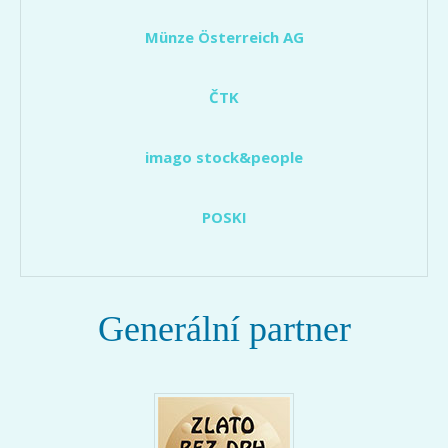
Münze Österreich AG
ČTK
imago stock&people
POSKI
Generální partner