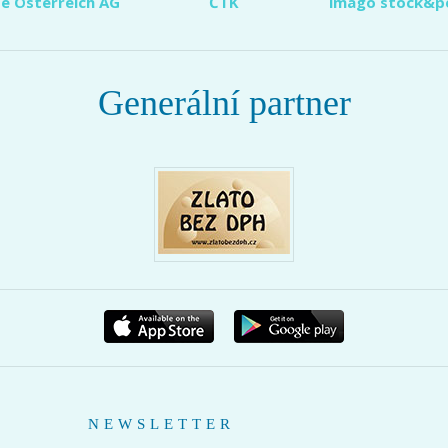
e Österreich AG
ČTK
imago stock&p
Generální partner
NEWSLETTER