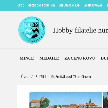
ÚVOD
OBCHODNÍ PODMÍNKY
REKLAMAČNÍ ŘÁD
JAK NAKUPOVAT
E
Hobby filatelie nu
MINCE
MEDAILE
ZA CENU KOVU
DU
Úvod
F 47541 - Rožmitál pod Třemšínem