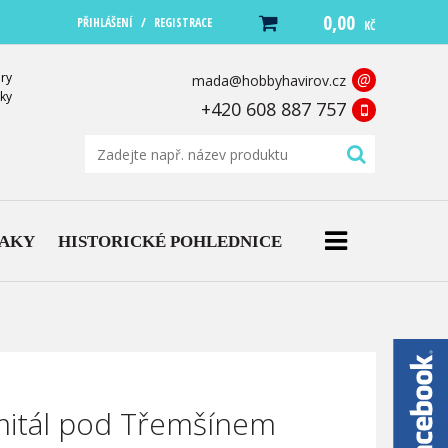
0,00
/
PŘIHLÁŠENÍ
REGISTRACE
KČ
ry
@
mada@hobbyhavirov.cz
ky
+420 608 887 757
NAKY
HISTORICKÉ POHLEDNICE
mitál pod Třemšínem