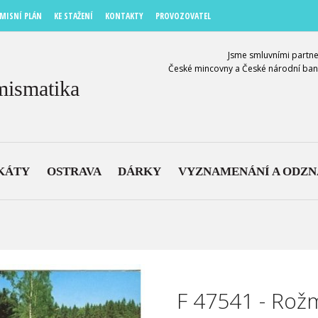
MISNÍ PLÁN
KE STAŽENÍ
KONTAKTY
PROVOZOVATEL
Jsme smluvními partne
České mincovny a České národní ban
mismatika
KÁTY
OSTRAVA
DÁRKY
VYZNAMENÁNÍ A ODZ
F 47541 - Rož