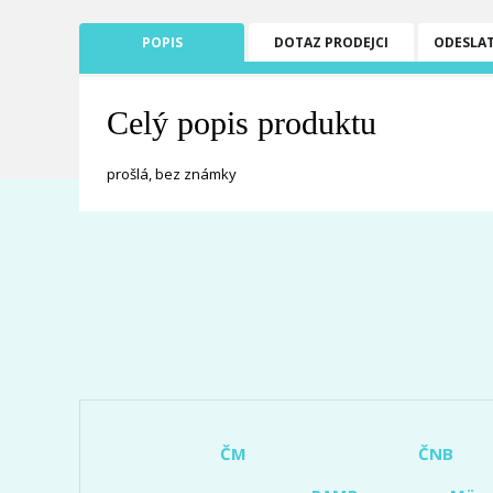
POPIS
DOTAZ PRODEJCI
ODESLA
Celý popis produktu
prošlá, bez známky
ČM
ČNB