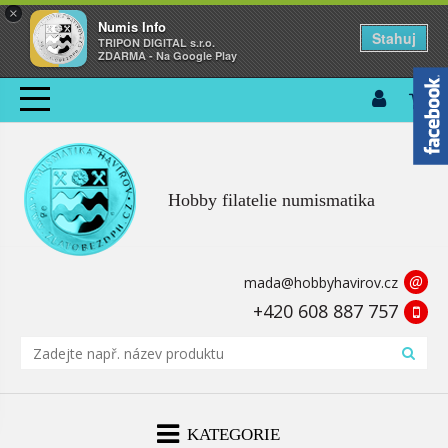
×
Numis Info
Stahuj
TRIPON DIGITAL s.r.o.
ZDARMA - Na Google Play
Hobby filatelie numismatika
@
mada@hobbyhavirov.cz
+420 608 887 757
KATEGORIE