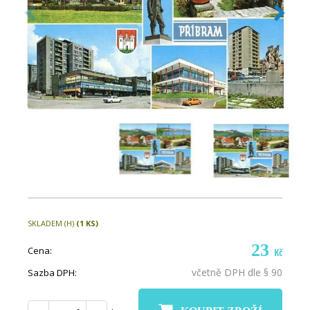
SKLADEM (H)
(1 KS)
23
Cena:
Kč
včetně DPH dle § 90
Sazba DPH: