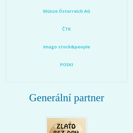
Münze Österreich AG
ČTK
imago stock&people
POSKI
Generální partner