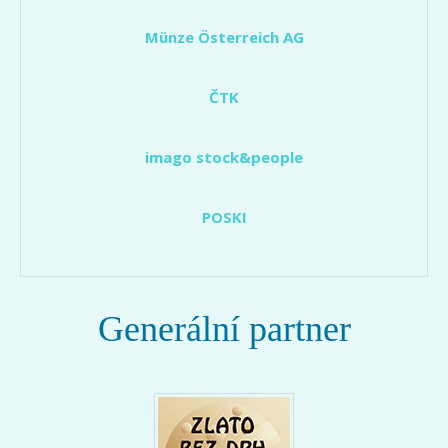
Münze Österreich AG
ČTK
imago stock&people
POSKI
Generální partner