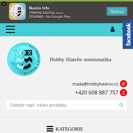
×
Numis Info
Stahuj
TRIPON DIGITAL s.r.o.
ZDARMA - Na Google Play
Hobby filatelie numismatika
@
mada@hobbyhavirov.cz
+420 608 887 757
KATEGORIE