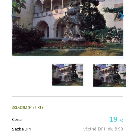
SKLADEM (H)
(1 KS)
19
Cena:
Kč
včetně DPH dle § 90
Sazba DPH: