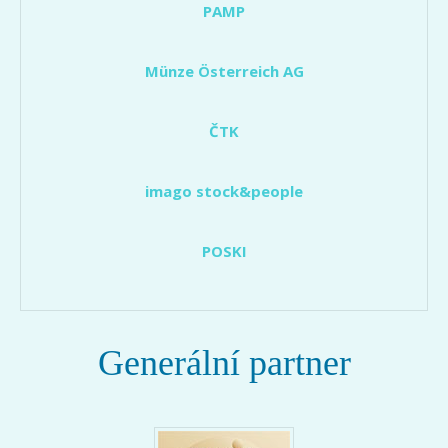
PAMP
Münze Österreich AG
ČTK
imago stock&people
POSKI
Generální partner