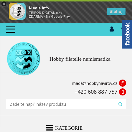
×
Numis Info
Stahuj
TRIPON DIGITAL s.r.o.
ZDARMA - Na Google Play
Hobby filatelie numismatika
@
mada@hobbyhavirov.cz
+420 608 887 757
KATEGORIE