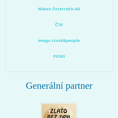
Münze Österreich AG
ČTK
imago stock&people
POSKI
Generální partner