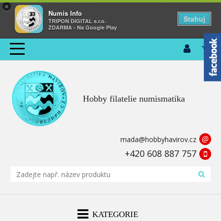
×
Numis Info
Stahuj
TRIPON DIGITAL s.r.o.
ZDARMA - Na Google Play
Hobby filatelie numismatika
@
mada@hobbyhavirov.cz
+420 608 887 757
KATEGORIE