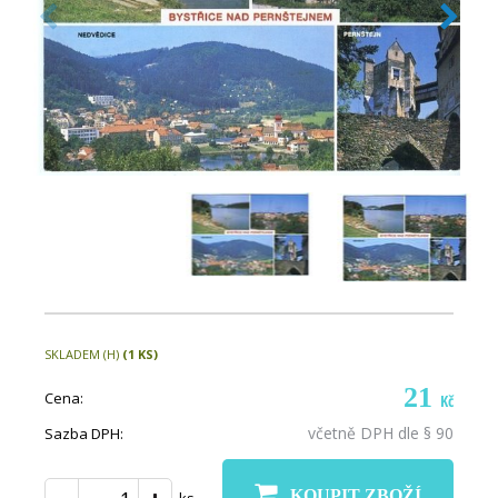
SKLADEM (H)
(1 KS)
21
Cena:
Kč
včetně DPH dle § 90
Sazba DPH:
KOUPIT ZBOŽÍ