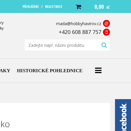
0,00
/
PŘIHLÁŠENÍ
REGISTRACE
KČ
ry
@
mada@hobbyhavirov.cz
ky
+420 608 887 757
NAKY
HISTORICKÉ POHLEDNICE
sko