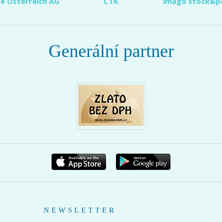
e Österreich AG
ČTK
imago stock&p
Generální partner
NEWSLETTER