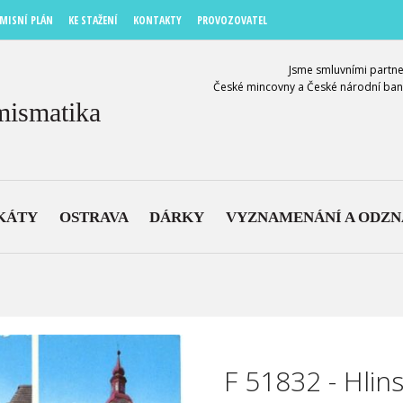
MISNÍ PLÁN
KE STAŽENÍ
KONTAKTY
PROVOZOVATEL
Jsme smluvními partne
České mincovny a České národní ban
mismatika
KÁTY
OSTRAVA
DÁRKY
VYZNAMENÁNÍ A ODZ
F 51832 - Hlin