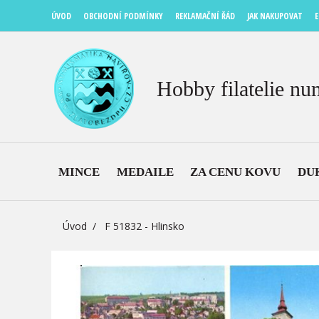
ÚVOD
OBCHODNÍ PODMÍNKY
REKLAMAČNÍ ŘÁD
JAK NAKUPOVAT
E
Hobby filatelie nu
MINCE
MEDAILE
ZA CENU KOVU
DU
Úvod
F 51832 - Hlinsko