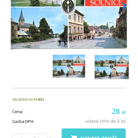
SKLADEM (H)
(1 KS)
28
Cena:
Kč
včetně DPH dle § 90
Sazba DPH: