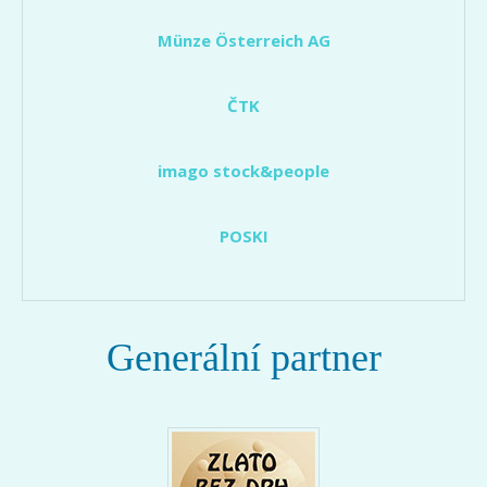
Münze Österreich AG
ČTK
imago stock&people
POSKI
Generální partner