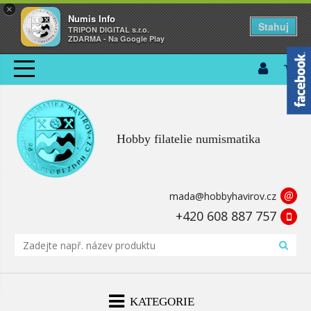
×
Numis Info
Stahuj
TRIPON DIGITAL s.r.o.
ZDARMA - Na Google Play
Hobby filatelie numismatika
@
mada@hobbyhavirov.cz
+420 608 887 757
KATEGORIE