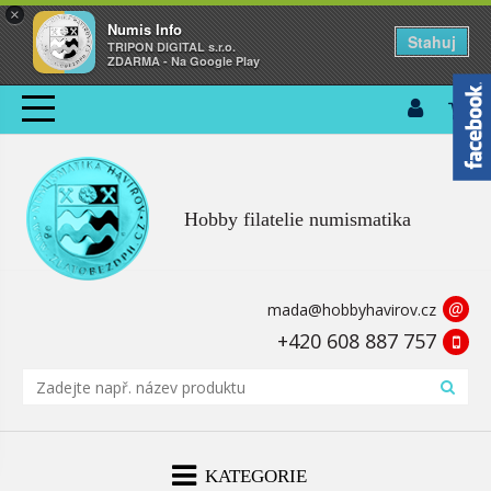
×
Numis Info
Stahuj
TRIPON DIGITAL s.r.o.
ZDARMA - Na Google Play
Hobby filatelie numismatika
@
mada@hobbyhavirov.cz
+420 608 887 757
KATEGORIE