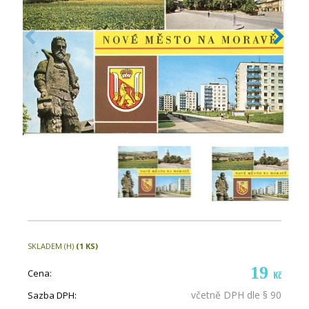
SKLADEM (H)
(1 KS)
19
Cena:
Kč
včetně DPH dle § 90
Sazba DPH: