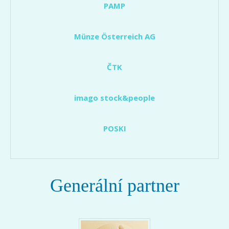
PAMP
Münze Österreich AG
ČTK
imago stock&people
POSKI
Generální partner