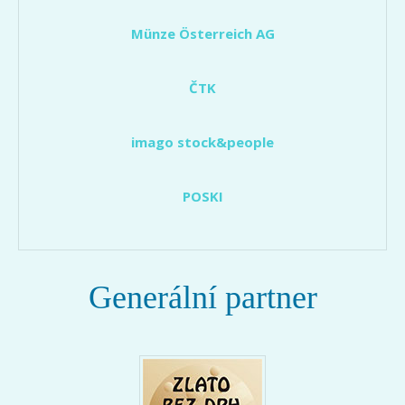
Münze Österreich AG
ČTK
imago stock&people
POSKI
Generální partner