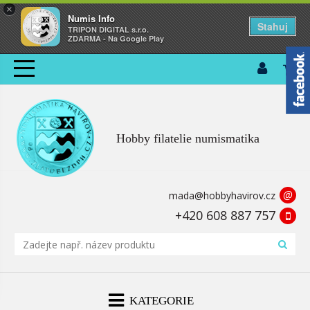
×
Numis Info
Stahuj
TRIPON DIGITAL s.r.o.
ZDARMA - Na Google Play
Hobby filatelie numismatika
@
mada@hobbyhavirov.cz
+420 608 887 757
KATEGORIE