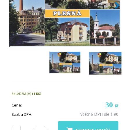
SKLADEM (H)
(1 KS)
30
Cena:
Kč
včetně DPH dle § 90
Sazba DPH: