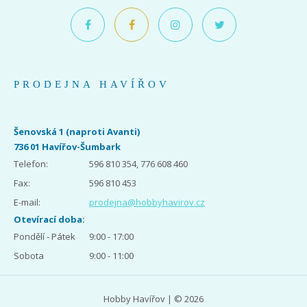
PRODEJNA HAVÍŘOV
Šenovská 1 (naproti Avanti)
736 01 Havířov-Šumbark
Telefon:
596 810 354, 776 608 460
Fax:
596 810 453
E-mail:
prodejna@hobbyhavirov.cz
Otevírací doba:
Pondělí - Pátek
9:00 - 17:00
Sobota
9:00 - 11:00
Hobby Havířov | © 2026