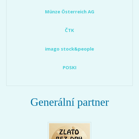
Münze Österreich AG
ČTK
imago stock&people
POSKI
Generální partner