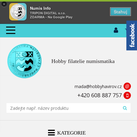
×
Numis Info
Stahuj
TRIPON DIGITAL s.r.o.
ZDARMA - Na Google Play
Hobby filatelie numismatika
@
mada@hobbyhavirov.cz
+420 608 887 757
KATEGORIE