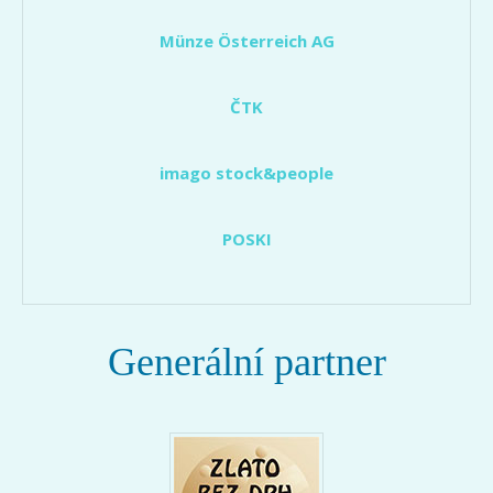
Münze Österreich AG
ČTK
imago stock&people
POSKI
Generální partner