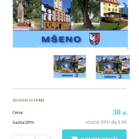
SKLADEM (H)
(1 KS)
30
Cena:
Kč
včetně DPH dle § 90
Sazba DPH: