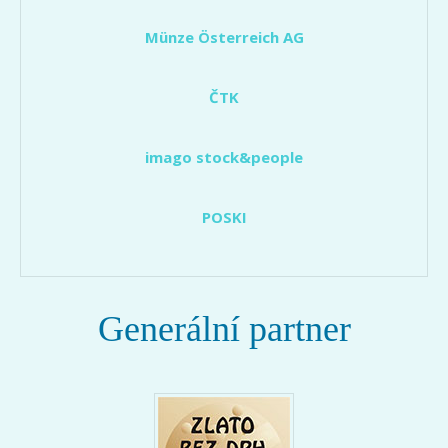
Münze Österreich AG
ČTK
imago stock&people
POSKI
Generální partner