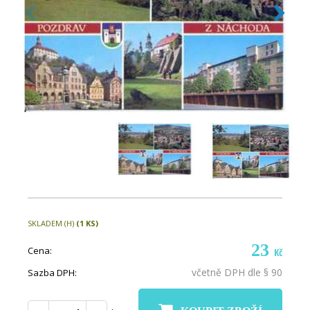
SKLADEM (H)
(1 KS)
23
Cena:
Kč
včetně DPH dle § 90
Sazba DPH: