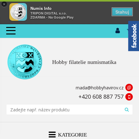
×
Numis Info
Stahuj
TRIPON DIGITAL s.r.o.
ZDARMA - Na Google Play
Hobby filatelie numismatika
@
mada@hobbyhavirov.cz
+420 608 887 757
KATEGORIE