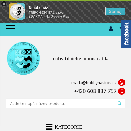
×
Numis Info
Stahuj
TRIPON DIGITAL s.r.o.
ZDARMA - Na Google Play
Hobby filatelie numismatika
@
mada@hobbyhavirov.cz
+420 608 887 757
KATEGORIE