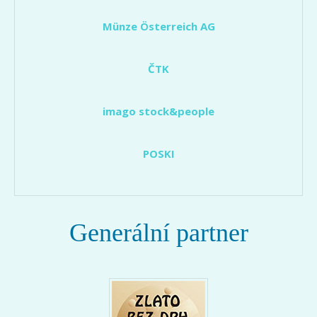
Münze Österreich AG
ČTK
imago stock&people
POSKI
Generální partner