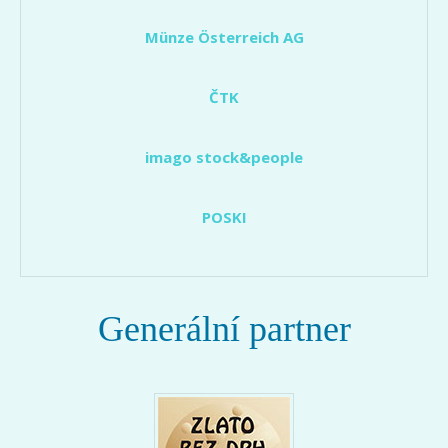
Münze Österreich AG
ČTK
imago stock&people
POSKI
Generální partner