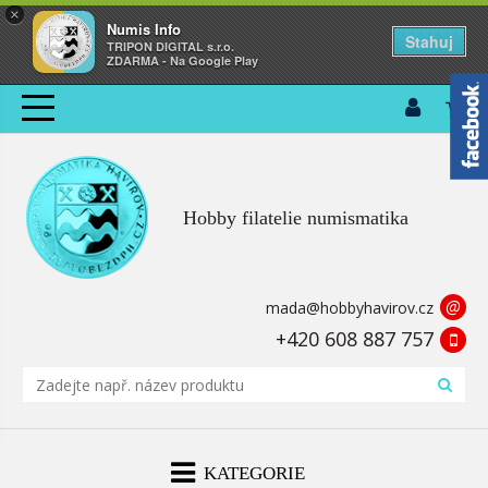
×
Numis Info
Stahuj
TRIPON DIGITAL s.r.o.
ZDARMA - Na Google Play
Hobby filatelie numismatika
@
mada@hobbyhavirov.cz
+420 608 887 757
KATEGORIE