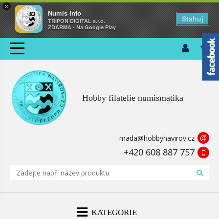
×
Numis Info
Stahuj
TRIPON DIGITAL s.r.o.
ZDARMA - Na Google Play
Hobby filatelie numismatika
@
mada@hobbyhavirov.cz
+420 608 887 757
KATEGORIE