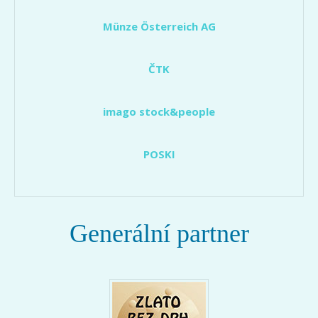
Münze Österreich AG
ČTK
imago stock&people
POSKI
Generální partner