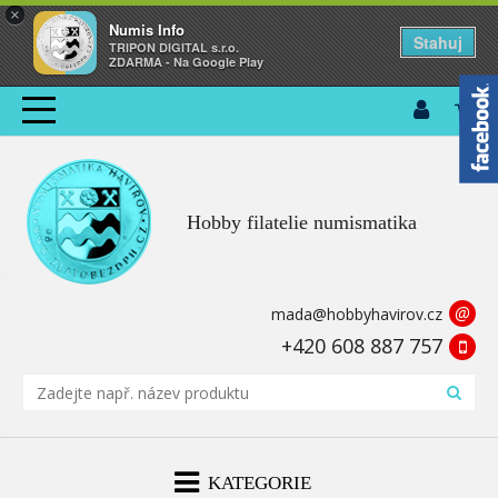
×
Numis Info
Stahuj
TRIPON DIGITAL s.r.o.
ZDARMA - Na Google Play
Hobby filatelie numismatika
@
mada@hobbyhavirov.cz
+420 608 887 757
KATEGORIE