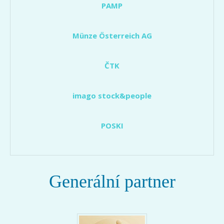
PAMP
Münze Österreich AG
ČTK
imago stock&people
POSKI
Generální partner