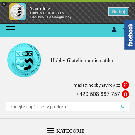
×
Numis Info
Stahuj
TRIPON DIGITAL s.r.o.
ZDARMA - Na Google Play
Hobby filatelie numismatika
@
mada@hobbyhavirov.cz
+420 608 887 757
KATEGORIE