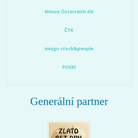
Münze Österreich AG
ČTK
imago stock&people
POSKI
Generální partner