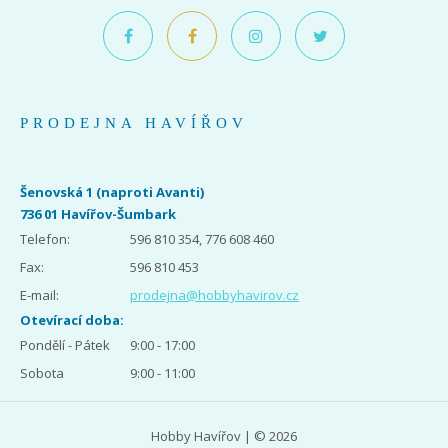
PRODEJNA HAVÍŘOV
Šenovská 1 (naproti Avanti)
736 01 Havířov-Šumbark
Telefon:
596 810 354, 776 608 460
Fax:
596 810 453
E-mail:
prodejna@hobbyhavirov.cz
Otevírací doba:
Pondělí - Pátek
9:00 - 17:00
Sobota
9:00 - 11:00
Hobby Havířov | © 2026