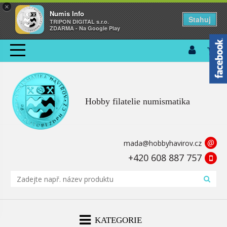
×
Numis Info
Stahuj
TRIPON DIGITAL s.r.o.
ZDARMA - Na Google Play
Hobby filatelie numismatika
@
mada@hobbyhavirov.cz
+420 608 887 757
KATEGORIE