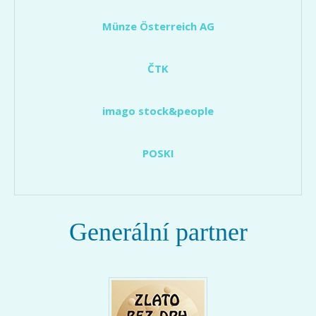
Münze Österreich AG
ČTK
imago stock&people
POSKI
Generální partner