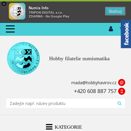
×
Numis Info
Stahuj
TRIPON DIGITAL s.r.o.
ZDARMA - Na Google Play
Hobby filatelie numismatika
@
mada@hobbyhavirov.cz
+420 608 887 757
KATEGORIE