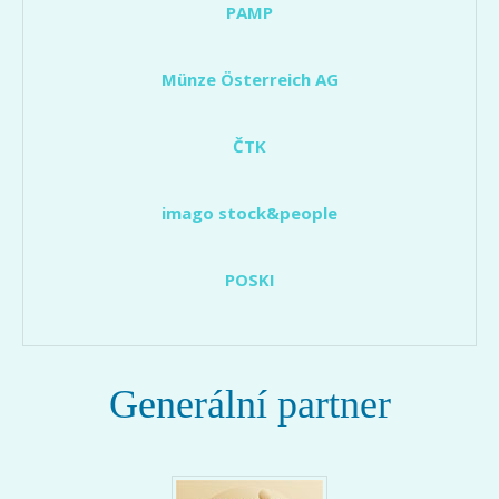
PAMP
Münze Österreich AG
ČTK
imago stock&people
POSKI
Generální partner