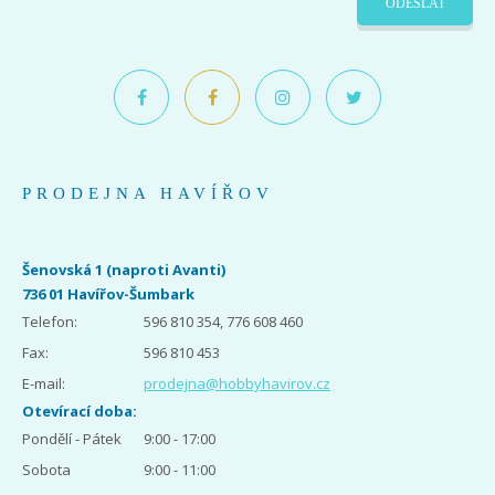
ODESLAT
PRODEJNA HAVÍŘOV
Šenovská 1 (naproti Avanti)
736 01 Havířov-Šumbark
Telefon:
596 810 354, 776 608 460
Fax:
596 810 453
E-mail:
prodejna@hobbyhavirov.cz
Otevírací doba:
Pondělí - Pátek
9:00 - 17:00
Sobota
9:00 - 11:00