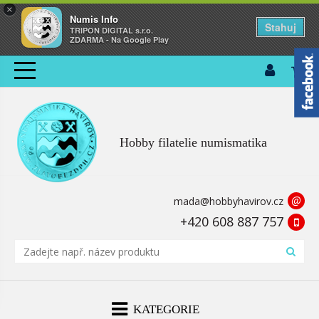
×
Numis Info
Stahuj
TRIPON DIGITAL s.r.o.
ZDARMA - Na Google Play
Hobby filatelie numismatika
@
mada@hobbyhavirov.cz
+420 608 887 757
KATEGORIE