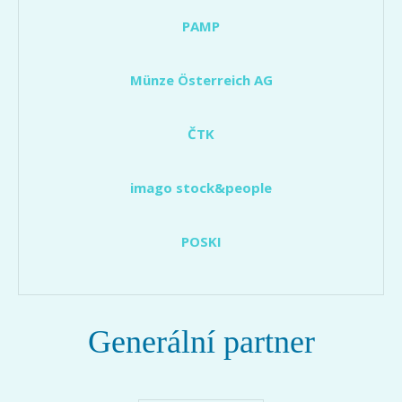
PAMP
Münze Österreich AG
ČTK
imago stock&people
POSKI
Generální partner