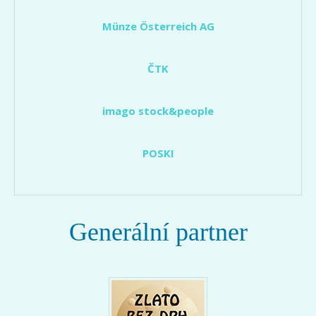
Münze Österreich AG
ČTK
imago stock&people
POSKI
Generální partner