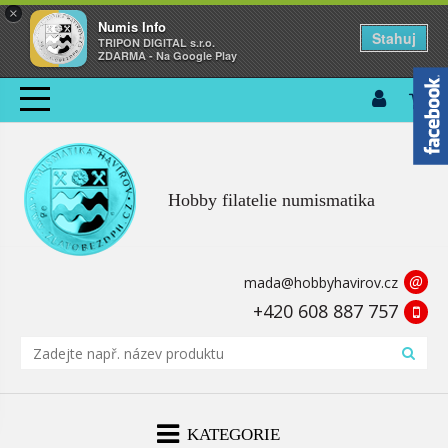
×
Numis Info
Stahuj
TRIPON DIGITAL s.r.o.
ZDARMA - Na Google Play
Hobby filatelie numismatika
@
mada@hobbyhavirov.cz
+420 608 887 757
KATEGORIE