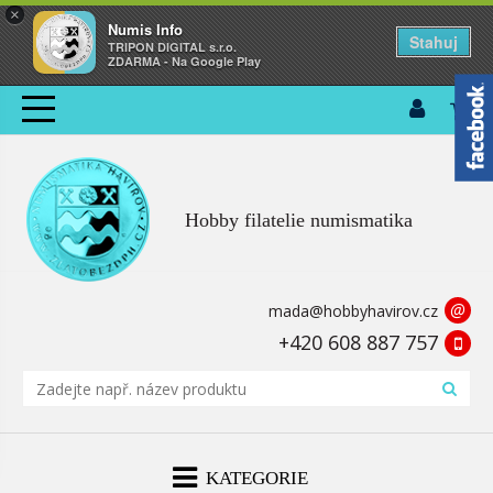
×
Numis Info
Stahuj
TRIPON DIGITAL s.r.o.
ZDARMA - Na Google Play
Hobby filatelie numismatika
@
mada@hobbyhavirov.cz
+420 608 887 757
KATEGORIE