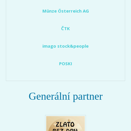
Münze Österreich AG
ČTK
imago stock&people
POSKI
Generální partner