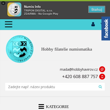
×
Numis Info
Stahuj
TRIPON DIGITAL s.r.o.
ZDARMA - Na Google Play
Hobby filatelie numismatika
@
mada@hobbyhavirov.cz
+420 608 887 757
KATEGORIE