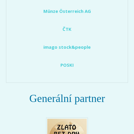
Münze Österreich AG
ČTK
imago stock&people
POSKI
Generální partner