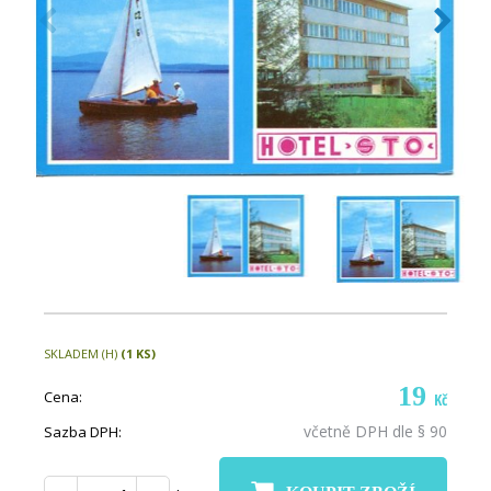
SKLADEM (H)
(1 KS)
19
Cena:
Kč
včetně DPH dle § 90
Sazba DPH: