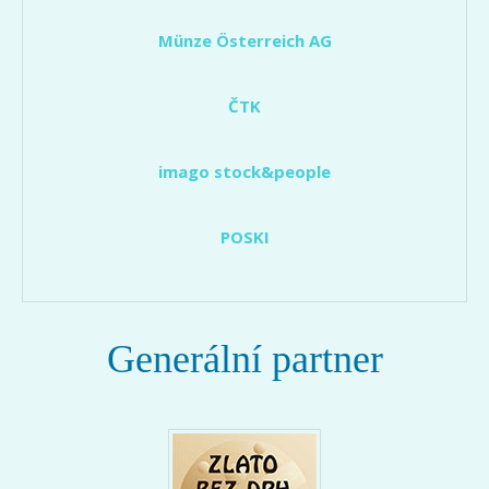
Münze Österreich AG
ČTK
imago stock&people
POSKI
Generální partner