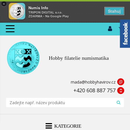
×
Numis Info
Stahuj
TRIPON DIGITAL s.r.o.
ZDARMA - Na Google Play
Hobby filatelie numismatika
@
mada@hobbyhavirov.cz
+420 608 887 757
KATEGORIE