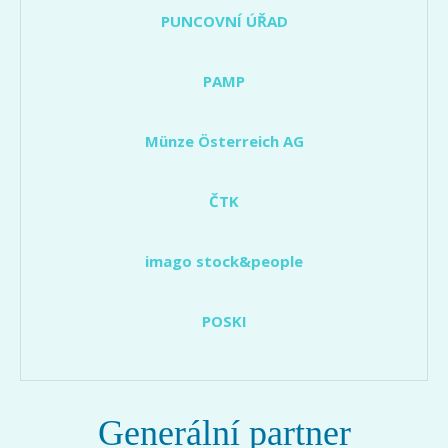
PUNCOVNÍ ÚŘAD
PAMP
Münze Österreich AG
ČTK
imago stock&people
POSKI
Generální partner