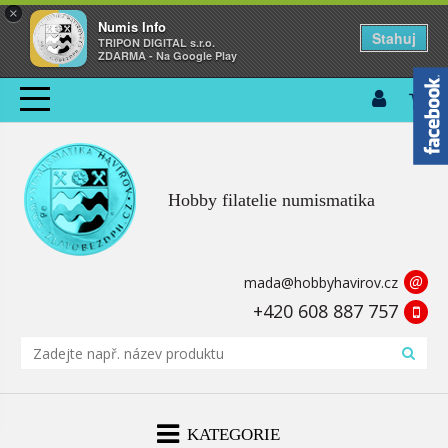
×
Numis Info
Stahuj
TRIPON DIGITAL s.r.o.
ZDARMA - Na Google Play
Hobby filatelie numismatika
@
mada@hobbyhavirov.cz
+420 608 887 757
KATEGORIE