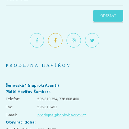
ODESLAT
PRODEJNA HAVÍŘOV
Šenovská 1 (naproti Avanti)
736 01 Havířov-Šumbark
Telefon:
596 810 354, 776 608 460
Fax:
596 810 453
E-mail:
prodejna@hobbyhavirov.cz
Otevírací doba: