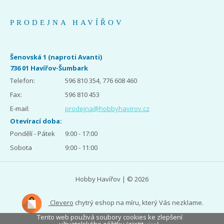
PRODEJNA HAVÍŘOV
Šenovská 1 (naproti Avanti)
736 01 Havířov-Šumbark
Telefon:
596 810 354, 776 608 460
Fax:
596 810 453
E-mail:
prodejna@hobbyhavirov.cz
Otevírací doba:
Pondělí - Pátek
9:00 - 17:00
Sobota
9:00 - 11:00
Hobby Havířov | © 2026
Clevero
chytrý eshop na míru, který Vás nezklame.
Tento web použivá soubory cookies ke zlepšení
uživatelského zážitku (zjistit
více
).