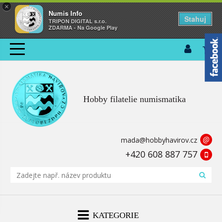
×
Numis Info
Stahuj
TRIPON DIGITAL s.r.o.
ZDARMA - Na Google Play
Hobby filatelie numismatika
@
mada@hobbyhavirov.cz
+420 608 887 757
KATEGORIE