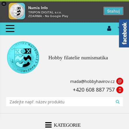
×
Numis Info
Stahuj
TRIPON DIGITAL s.r.o.
ZDARMA - Na Google Play
Hobby filatelie numismatika
@
mada@hobbyhavirov.cz
+420 608 887 757
KATEGORIE