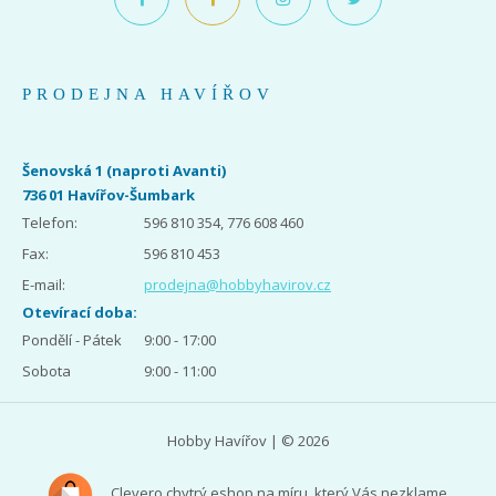
PRODEJNA HAVÍŘOV
Šenovská 1 (naproti Avanti)
736 01 Havířov-Šumbark
Telefon:
596 810 354, 776 608 460
Fax:
596 810 453
E-mail:
prodejna@hobbyhavirov.cz
Otevírací doba:
Pondělí - Pátek
9:00 - 17:00
Sobota
9:00 - 11:00
Hobby Havířov | © 2026
Clevero
chytrý eshop na míru, který Vás nezklame.