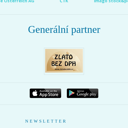
e Österreich AG
ČTK
imago stock&p
Generální partner
NEWSLETTER