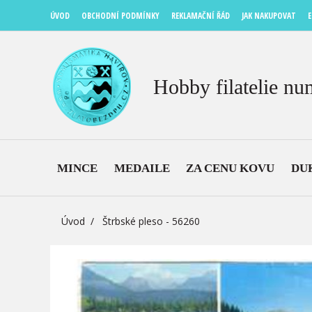
ÚVOD
OBCHODNÍ PODMÍNKY
REKLAMAČNÍ ŘÁD
JAK NAKUPOVAT
E
Hobby filatelie nu
MINCE
MEDAILE
ZA CENU KOVU
DU
Úvod
Štrbské pleso - 56260