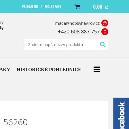
0,00
/
PŘIHLÁŠENÍ
REGISTRACE
KČ
ry
@
mada@hobbyhavirov.cz
ky
+420 608 887 757
NAKY
HISTORICKÉ POHLEDNICE
- 56260