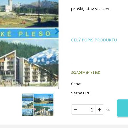
prošlá, stav viz.sken
CELÝ POPIS PRODUKTU
SKLADEM (H)
(1 KS)
Cena:
Sazba DPH:
ks