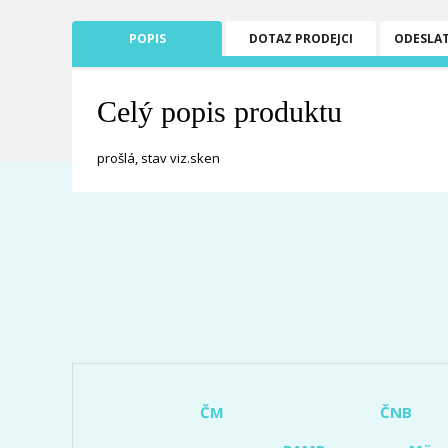
POPIS
DOTAZ PRODEJCI
ODESLA
Celý popis produktu
prošlá, stav viz.sken
ČM
ČNB