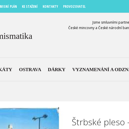
MISNÍ PLÁN
KE STAŽENÍ
KONTAKTY
PROVOZOVATEL
Jsme smluvními partne
České mincovny a České národní ban
mismatika
KÁTY
OSTRAVA
DÁRKY
VYZNAMENÁNÍ A ODZ
Štrbské pleso 