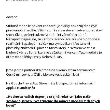
Advent
Stříbrná medaile Advent znázorňuje svíčky odkazující na čtyři
předvánoční neděle. Většina z nás si se slovem advent představí
shon, úklid, pečení cukroví a shánění vánočních dárků.
Nezapomínejme ale, že vánoční svátky jsou hlavně o pohodě a
rozjímání. Zapalování svíček má symboliku v křesťanství –
plamínky znázorňují příchod Krista který je světlem ve tmě a
kruhový věnec Boha, který je začátkem i koncem.Tato medaile je
dílem medailérky Lenky Nebeské, DiS..
Jsme jediná partnerská prodejna s kompletním sortimentem
České mincovny a ČNB v Moravskoslezském kraji.
Na Google Play a App Store máte k dispozici naši informační
appku:
Numis Info
„Hodnota našich úspor je stejně relativní jako naše
svoboda, proto investujeme do mincí a medailí z drahých
kovů“