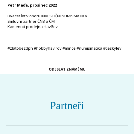
Petr Maďa, prosinec 2022
Dvacet let v oboru INVESTIČNÍ NUMISMATIKA
Smluvní partner ČNB a ČM
Kamenná prodejna Havířov
#zlatobezdph #hobbyhavirov #mince #numismatika #ceskylev
ODESLAT ZNÁMÉMU
Partneři