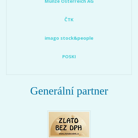
Münze Österreich AG
ČTK
imago stock&people
POSKI
Generální partner