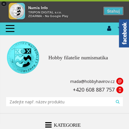
×
Numis Info
Stahuj
TRIPON DIGITAL s.r.o.
ZDARMA - Na Google Play
Hobby filatelie numismatika
@
mada@hobbyhavirov.cz
+420 608 887 757
KATEGORIE