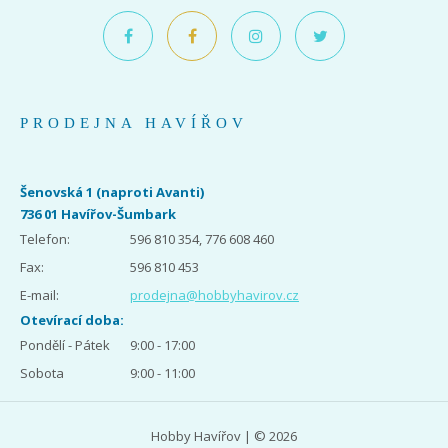
PRODEJNA HAVÍŘOV
Šenovská 1 (naproti Avanti)
736 01 Havířov-Šumbark
Telefon:
596 810 354, 776 608 460
Fax:
596 810 453
E-mail:
prodejna@hobbyhavirov.cz
Otevírací doba:
Pondělí - Pátek
9:00 - 17:00
Sobota
9:00 - 11:00
Hobby Havířov | © 2026