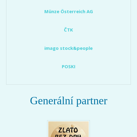
Münze Österreich AG
ČTK
imago stock&people
POSKI
Generální partner