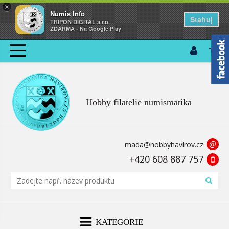
×
Numis Info
Stahuj
TRIPON DIGITAL s.r.o.
ZDARMA - Na Google Play
Hobby filatelie numismatika
@
mada@hobbyhavirov.cz
+420 608 887 757
KATEGORIE