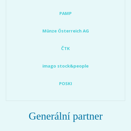
PAMP
Münze Österreich AG
ČTK
imago stock&people
POSKI
Generální partner