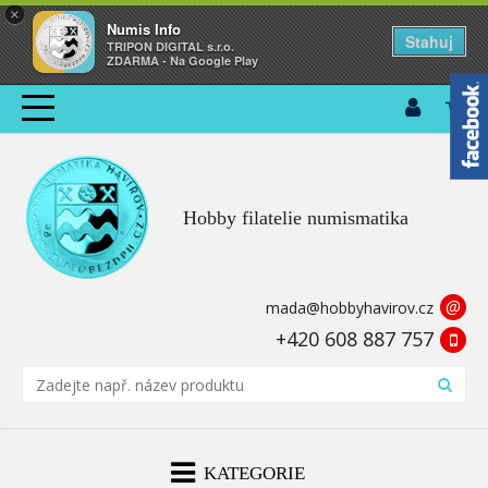
×
Numis Info
Stahuj
TRIPON DIGITAL s.r.o.
ZDARMA - Na Google Play
Hobby filatelie numismatika
@
mada@hobbyhavirov.cz
+420 608 887 757
KATEGORIE