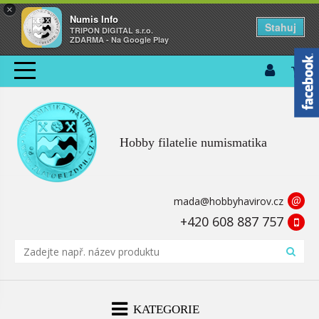
×
Numis Info
Stahuj
TRIPON DIGITAL s.r.o.
ZDARMA - Na Google Play
Hobby filatelie numismatika
@
mada@hobbyhavirov.cz
+420 608 887 757
KATEGORIE