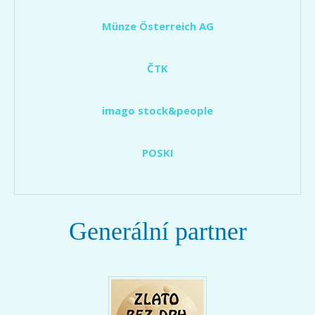
Münze Österreich AG
ČTK
imago stock&people
POSKI
Generální partner